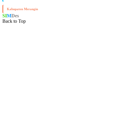
Kabupaten Merangin
SI
M
Des
© 2026 | All Rights Reserved.
Back to Top