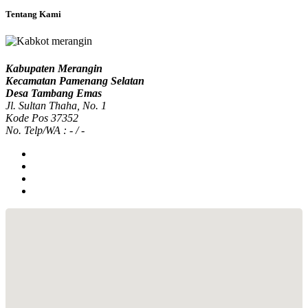
19/04/2022 |
Juarno
Tentang Kami
Kabupaten Merangin
Kecamatan Pamenang Selatan
Penyelenggaraan Perencanaan Desa
Desa Tambang Emas
Jl. Sultan Thaha, No. 1
28/09/2021 |
Juarno
Kode Pos 37352
No. Telp/WA : - / -
POSYANDU LANSIA
02/03/2020 |
JUARNO
PENGABDIAN