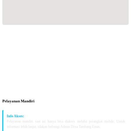
29/02/2020 |
JUARNO
KAWASAN RUMAH PANGAN LESTARI
26/02/2020 |
JUARNO
Sensus Penduduk 2020
Pelayanan Mandiri
25/02/2020 |
JUARNO
Info Akses:
Pelayanan mandiri saat ini hanya bisa diakses melalui perangkat mobile. Untuk
informasi lebih lanjut, silakan hubungi Admin Desa Tambang Emas.